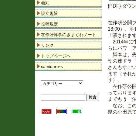
会則
{PDF}
ダウ
設立趣旨
在作研公開フ
投稿規定
18:00）
在作研幹事のきまぐれノート
上演されま
2014年に
リンク
らにパワー
脚本は、先
トップページへ
朝の連ドラ
samidareへ
さんもすご
ます（それ
す）。
在作研公開
っておりま
までもう一
なお、この
県の小田原