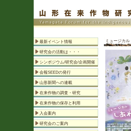
ミュージカル
最新イベント情報
研究会の活動は・・・
シンポジウム/研究会/企画開催
会報SEEDの発行
山形新聞への連載
在来作物の調査・研究
在来作物の保存と利用
入会案内
研究会のご案内