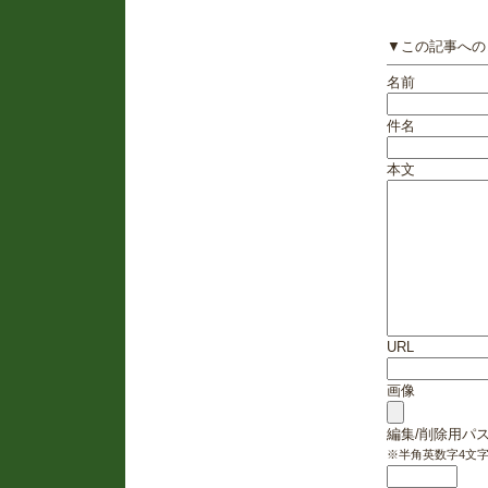
▼この記事への
名前
件名
本文
URL
画像
編集/削除用パ
※半角英数字4文