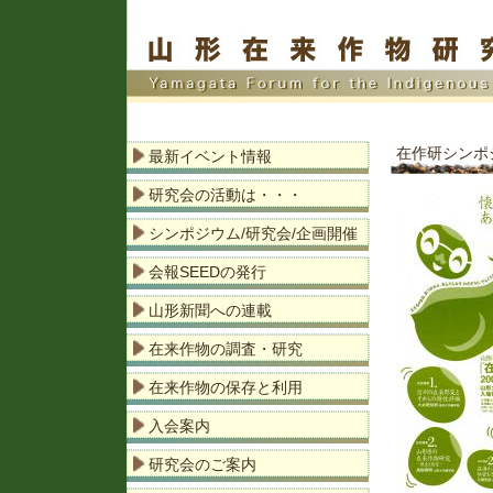
在作研シンポジ
最新イベント情報
研究会の活動は・・・
シンポジウム/研究会/企画開催
会報SEEDの発行
山形新聞への連載
在来作物の調査・研究
在来作物の保存と利用
入会案内
研究会のご案内