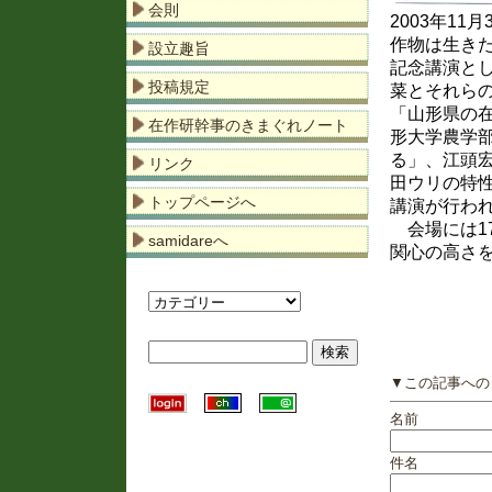
会則
2003年1
作物は生き
設立趣旨
記念講演と
投稿規定
菜とそれら
「山形県の
在作研幹事のきまぐれノート
形大学農学
る」、江頭
リンク
田ウリの特
トップページへ
講演が行わ
会場には1
samidareへ
関心の高さ
▼この記事への
名前
件名