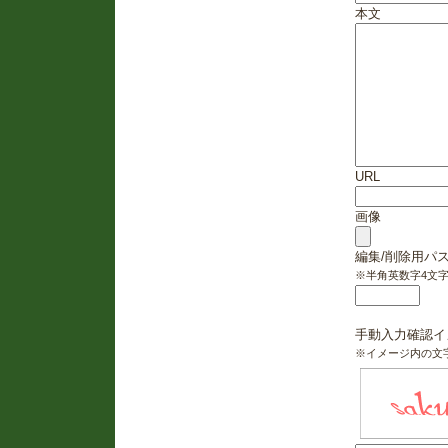
本文
URL
画像
編集/削除用パ
※半角英数字4文
手動入力確認イ
※イメージ内の文